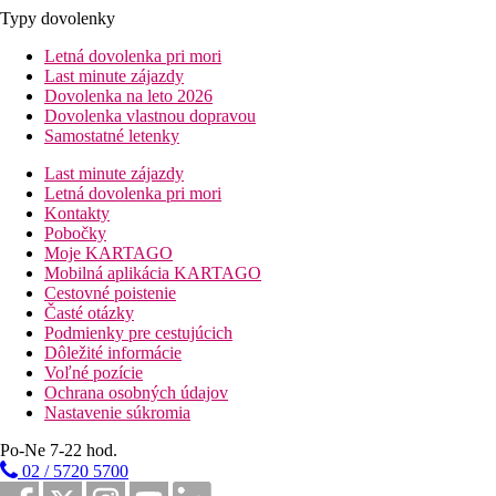
Typy dovolenky
Letná dovolenka pri mori
Last minute zájazdy
Dovolenka na leto 2026
Dovolenka vlastnou dopravou
Samostatné letenky
Last minute zájazdy
Letná dovolenka pri mori
Kontakty
Pobočky
Moje KARTAGO
Mobilná aplikácia KARTAGO
Cestovné poistenie
Časté otázky
Podmienky pre cestujúcich
Dôležité informácie
Voľné pozície
Ochrana osobných údajov
Nastavenie súkromia
Po-Ne 7-22 hod.
02 / 5720 5700