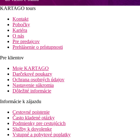
KARTAGO tours
Kontakt
Pobočky
Kariéra
O nás
Pre predajcov
Prehlásenie o prístupnosti
Pre klientov
Moje KARTAGO
Darčekové poukazy
Ochrana osobných údajov
Nastavenie súkromia
Dôležité informácie
Informácie k zájazdu
Cestovné poistenie
Často kladené otázky
Podmienky pre cestujúcich
Služby k dovolenke
Vstupné a pobytové poplatky