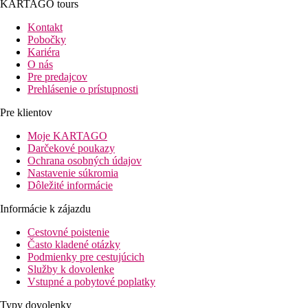
KARTAGO tours
Kontakt
Pobočky
Kariéra
O nás
Pre predajcov
Prehlásenie o prístupnosti
Pre klientov
Moje KARTAGO
Darčekové poukazy
Ochrana osobných údajov
Nastavenie súkromia
Dôležité informácie
Informácie k zájazdu
Cestovné poistenie
Často kladené otázky
Podmienky pre cestujúcich
Služby k dovolenke
Vstupné a pobytové poplatky
Typy dovolenky