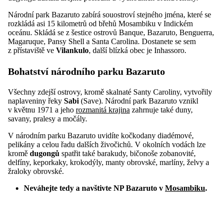
Národní park Bazaruto zabírá souostroví stejného jména, které se
rozkládá asi 15 kilometrů od břehů Mosambiku v Indickém
oceánu. Skládá se z šestice ostrovů Banque, Bazaruto, Benguerra,
Magaruque, Pansy Shell a Santa Carolina. Dostanete se sem
z přístaviště ve
Vilankulo
, další blízká obec je Inhassoro.
Bohatství národního parku Bazaruto
Všechny zdejší ostrovy, kromě skalnaté Santy Caroliny, vytvořily
naplaveniny řeky
Sabi
(Save). Národní park Bazaruto vznikl
v květnu 1971 a jeho
rozmanitá krajina
zahrnuje také duny,
savany, pralesy a močály.
V národním parku Bazaruto uvidíte kočkodany diadémové,
pelikány a celou řadu dalších živočichů. V okolních vodách lze
kromě
dugongů
spatřit také barakudy, bičonoše zobanovité,
delfíny, keporkaky, krokodýly, manty obrovské, marlíny, želvy a
žraloky obrovské.
Neváhejte tedy a navštivte NP Bazaruto v
Mosambiku
.