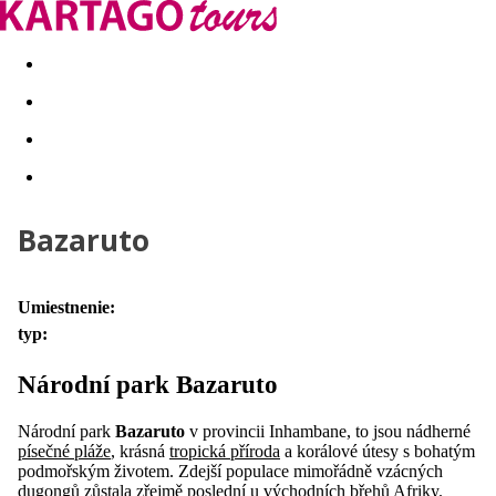
Last minute
Dovolenkové kluby
First minute - Leto 2026
Bazaruto
Umiestnenie:
typ:
Národní park Bazaruto
Národní park
Bazaruto
v provincii Inhambane, to jsou nádherné
písečné pláže
, krásná
tropická příroda
a korálové útesy s bohatým
podmořským životem. Zdejší populace mimořádně vzácných
dugongů zůstala zřejmě poslední u východních břehů Afriky.