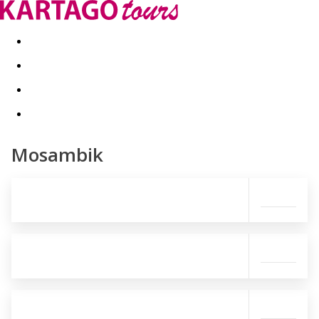
Last minute
Dovolenkové kluby
First minute - Leto 2026
Mosambik