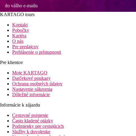
do vášho e-mailu
KARTAGO tours
Kontakt
Pobočky
Kariéra
O nás
Pre predajcov
Prehlásenie o prístupnosti
Pre klientov
Moje KARTAGO
Darčekové poukazy
Ochrana osobných údajov
Nastavenie súkromia
Dôležité informácie
Informácie k zájazdu
Cestovné poistenie
Často kladené otázky
Podmienky pre cestujúcich
Služby k dovolenke