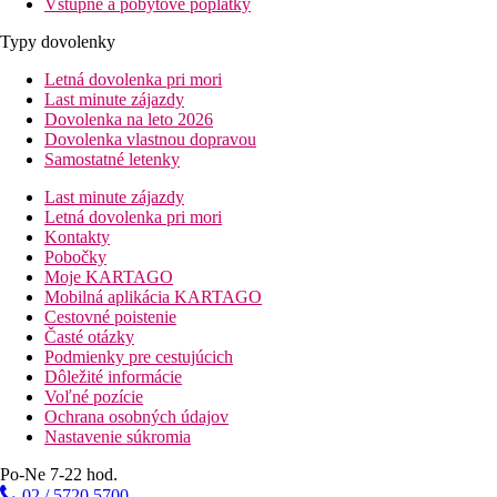
Vstupné a pobytové poplatky
Typy dovolenky
Letná dovolenka pri mori
Last minute zájazdy
Dovolenka na leto 2026
Dovolenka vlastnou dopravou
Samostatné letenky
Last minute zájazdy
Letná dovolenka pri mori
Kontakty
Pobočky
Moje KARTAGO
Mobilná aplikácia KARTAGO
Cestovné poistenie
Časté otázky
Podmienky pre cestujúcich
Dôležité informácie
Voľné pozície
Ochrana osobných údajov
Nastavenie súkromia
Po-Ne 7-22 hod.
02 / 5720 5700