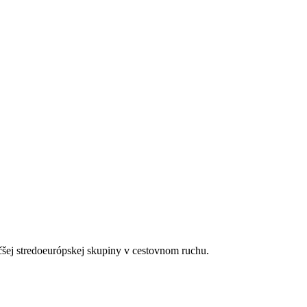
el-and-spa/overview/
čšej stredoeurópskej skupiny v cestovnom ruchu.