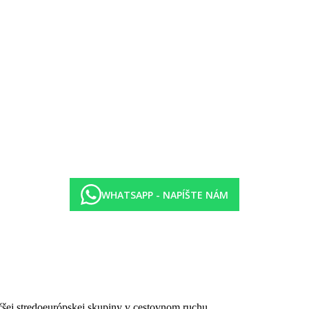
y za poplatok. Pozdĺž pobrežia sa nachádza množstvo kamenistých útes
WHATSAPP - NAPÍŠTE NÁM
čšej stredoeurópskej skupiny v cestovnom ruchu.