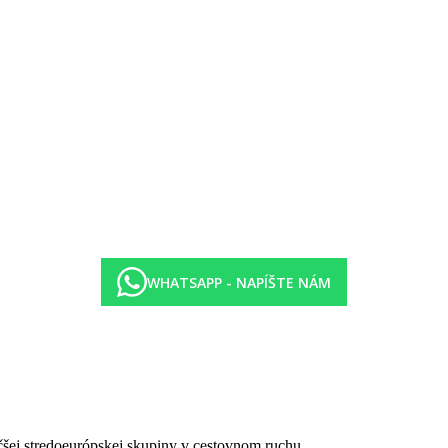
WHATSAPP - NAPÍŠTE NÁM
čšej stredoeurópskej skupiny v cestovnom ruchu.