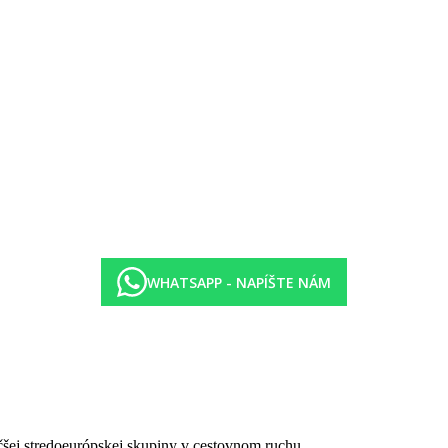
9.30 – 21.30) formou bufetu v hlavných reštauráciách Haruge, Malaafai
 alebo reštaurácii Farivalhu
a, Cola, Sprite, minerálna voda, džúsy v plechovkách, alkoholické a n
 džúsy, zmrzlina, šampanské, fľaškové víno a alkohol premiových znač
z za pobyt)
WHATSAPP - NAPÍŠTE NÁM
čšej stredoeurópskej skupiny v cestovnom ruchu.