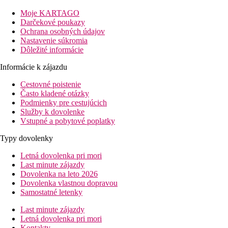
Popis izby
Moje KARTAGO
BV (vila na pláži):
kúpeľňa s WC (sušič vlasov), sprcha, klimatiz
Darčekové poukazy
pripojenie , dokovacia stanica pre iPod, umiestnené pár krokov 
Ochrana osobných údajov
Nastavenie súkromia
WV (vodná vila):
viď. BV, s priamym vstupom do mora, jacuzz
Dôležité informácie
Informácie o hoteli
Informácie k zájazdu
Zábavné večery, živá hudba.
Cestovné poistenie
Často kladené otázky
Podmienky pre cestujúcich
Služby k dovolenke
Stravovanie
Vstupné a pobytové poplatky
Raňajky, obed a večera formou bufetu alebo výber z menu, možn
Typy dovolenky
Popis pláže
Letná dovolenka pri mori
Last minute zájazdy
Piesočná pláž s jemným pieskom lemujúca celý ostrov.
Dovolenka na leto 2026
Športové aktivity zadarmo
Dovolenka vlastnou dopravou
Zadarmo:
viď. all inclusive
Samostatné letenky
Za poplatok
: katamarán, potápanie, kanoe, vodné lyže, t
Last minute zájazdy
Informácie o hoteli
Letná dovolenka pri mori
Kontakty