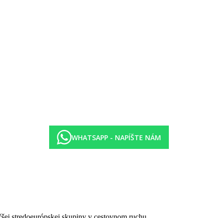
-21:30) v hlavnej bufetovej reštaurácii Maakeyan
00)
lkoholických nápojov (10:00 - 00:00)
 - 18:00)
pivá na vyžiadanie)
uite a Water Vile
u Thari
koholických nápojov v Thari, bare nad vodou (18:00 - 22:00)
WHATSAPP - NAPÍŠTE NÁM
roplány
 na vyžiadanie
čšej stredoeurópskej skupiny v cestovnom ruchu.