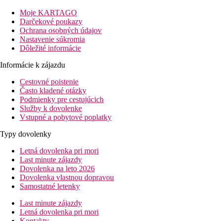
pláž: pri pláži
medzinárodné letisko Velana: 85 km
Moje KARTAGO
Darčekové poukazy
Popis izby
Ochrana osobných údajov
Beach Bungalov:
31-35 m2, vila na pláži, polootvorená kúpeľňa, 
Nastavenie súkromia
Dôležité informácie
Ostatné typy izieb
(pokiaľ nie je uvedené inak, majú izby vyšš
Informácie k zájazdu
Junior Suita:
51-60 m2, vizuálne oddelená obývacia izba/spálň
Cestovné poistenie
Water Vila:
51-60 m2, vila nad vodou, priamy prístup do oceán
Často kladené otázky
Popis hotela
Podmienky pre cestujúcich
70 izieb
Služby k dovolenke
recepcia
Vstupné a pobytové poplatky
bufetová reštaurácia
Typy dovolenky
3 à la carte reštaurácia (ázijská, lokálna, medzinárodná)
2 bary
Letná dovolenka pri mori
butik
Last minute zájazdy
SPA
Dovolenka na leto 2026
centrum vodných športov
Dovolenka vlastnou dopravou
potápačské centrum
Samostatné letenky
Popis pláže
Last minute zájazdy
pláž s jemným bielym pieskom
Letná dovolenka pri mori
lehátka a slnečníky zadarmo
Kontakty