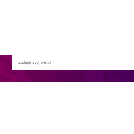
Pobočky
Časté otázky
Destinácie
Služby
e transfer do hotela.