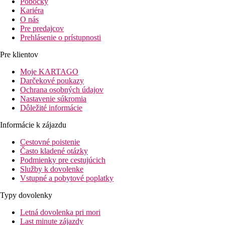
Pobočky
Kariéra
O nás
Pre predajcov
Prehlásenie o prístupnosti
Pre klientov
Moje KARTAGO
Darčekové poukazy
Ochrana osobných údajov
Nastavenie súkromia
Dôležité informácie
Informácie k zájazdu
Cestovné poistenie
Často kladené otázky
Podmienky pre cestujúcich
Služby k dovolenke
Vstupné a pobytové poplatky
Typy dovolenky
Letná dovolenka pri mori
Last minute zájazdy