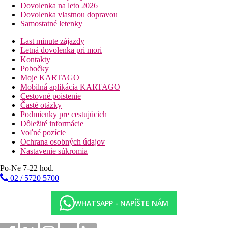
Dovolenka na leto 2026
Dovolenka vlastnou dopravou
Samostatné letenky
Last minute zájazdy
Letná dovolenka pri mori
Kontakty
Pobočky
Moje KARTAGO
Mobilná aplikácia KARTAGO
Cestovné poistenie
Časté otázky
Podmienky pre cestujúcich
Dôležité informácie
Voľné pozície
Ochrana osobných údajov
Nastavenie súkromia
Po-Ne 7-22 hod.
02 / 5720 5700
WHATSAPP - NAPÍŠTE NÁM