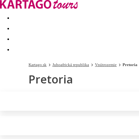
Last minute
Dovolenkové kluby
First minute - Leto 2026
Kartago.sk
Juhoafrická republika
Vnútrozemie
Pretoria
Pretoria