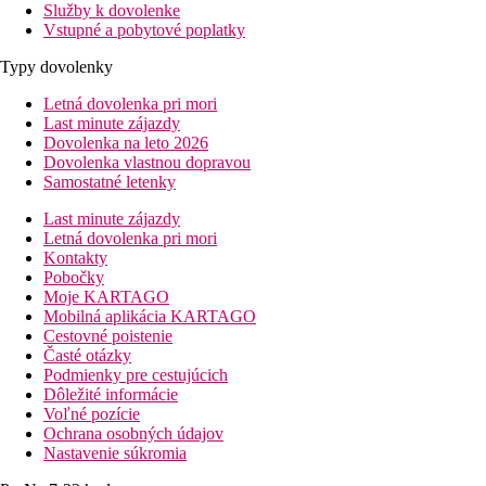
Služby k dovolenke
Vstupné a pobytové poplatky
Typy dovolenky
Letná dovolenka pri mori
Last minute zájazdy
Dovolenka na leto 2026
Dovolenka vlastnou dopravou
Samostatné letenky
Last minute zájazdy
Letná dovolenka pri mori
Kontakty
Pobočky
Moje KARTAGO
Mobilná aplikácia KARTAGO
Cestovné poistenie
Časté otázky
Podmienky pre cestujúcich
Dôležité informácie
Voľné pozície
Ochrana osobných údajov
Nastavenie súkromia