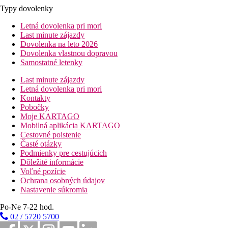
Typy dovolenky
Letná dovolenka pri mori
Last minute zájazdy
Dovolenka na leto 2026
Dovolenka vlastnou dopravou
Samostatné letenky
Last minute zájazdy
Letná dovolenka pri mori
Kontakty
Pobočky
Moje KARTAGO
Mobilná aplikácia KARTAGO
Cestovné poistenie
Časté otázky
Podmienky pre cestujúcich
Dôležité informácie
Voľné pozície
Ochrana osobných údajov
Nastavenie súkromia
Po-Ne 7-22 hod.
02 / 5720 5700