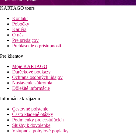
KARTAGO tours
Kontakt
Pobočky
Kariéra
O nás
Pre predajcov
Prehlásenie o prístupnosti
Pre klientov
Moje KARTAGO
Darčekové poukazy
Ochrana osobných údajov
Nastavenie súkromia
Dôležité informácie
Informácie k zájazdu
Cestovné poistenie
Často kladené otázky
Podmienky pre cestujúcich
Služby k dovolenke
Vstupné a pobytové poplatky