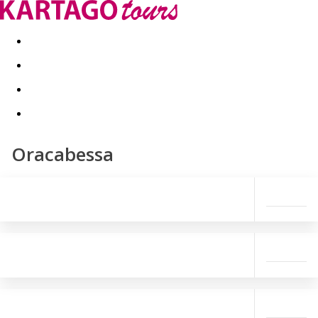
Last minute
Dovolenkové kluby
First minute - Leto 2026
Oracabessa