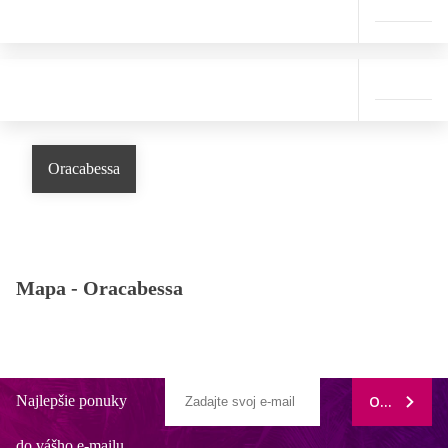
Oracabessa
Mapa -
Oracabessa
Najlepšie ponuky
ODOBERAŤ
do vášho e-mailu