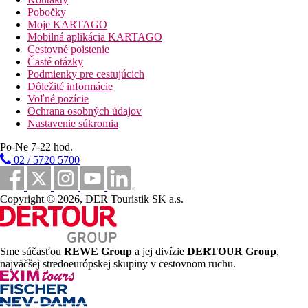
Vzdialenosti
Pobočky
Moje KARTAGO
20 km
Mobilná aplikácia KARTAGO
Vzdialenosť od najbližšieho letiska
Cestovné poistenie
Časté otázky
Podmienky pre cestujúcich
Fotogaléria
Dôležité informácie
Voľné pozície
Ochrana osobných údajov
Nastavenie súkromia
Po-Ne 7-22 hod.
02 / 5720 5700
Copyright © 2026, DER Touristik SK a.s.
Sme súčasťou
REWE Group
a jej divízie
DERTOUR Group
,
najväčšej stredoeurópskej skupiny v cestovnom ruchu.