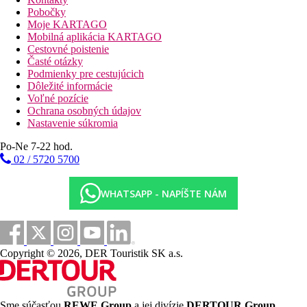
Plážová dovolenka
Pobočky
Moje KARTAGO
Fotogaléria
Mobilná aplikácia KARTAGO
Cestovné poistenie
Časté otázky
Podmienky pre cestujúcich
Dôležité informácie
Voľné pozície
Ochrana osobných údajov
Nastavenie súkromia
Po-Ne 7-22 hod.
02 / 5720 5700
WHATSAPP - NAPÍŠTE NÁM
Copyright © 2026, DER Touristik SK a.s.
Sme súčasťou
REWE Group
a jej divízie
DERTOUR Group
,