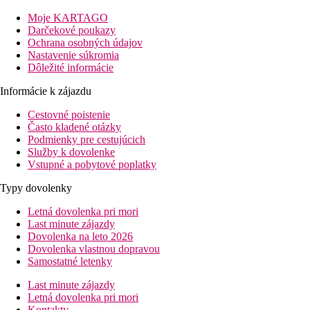
Penzión s kapacitou 14 izieb, výborná poloha 500 m od pláže
Valtos a 100 m do centra Pargy, udržiavané okolie so zeleňou,
Moje KARTAGO
pokojné ubytovanie, ideálne pre relaxáciu mimo rušného centra.
Darčekové poukazy
Ochrana osobných údajov
Pláž
Nastavenie súkromia
Mestská piesočná pláž pozvoľna sa zvažujúca do mora s
Dôležité informácie
lehátkami a slnečníkmi (za poplatok) v centre Pargy vzdialená
400m alebo pláž Valtos cca 500m
Informácie k zájazdu
Cestovné poistenie
Vzdialenosti
Často kladené otázky
Podmienky pre cestujúcich
100 m
Služby k dovolenke
Centrum mesta
Vstupné a pobytové poplatky
67 km
Typy dovolenky
Vzdialenosť od najbližšieho letiska
Letná dovolenka pri mori
400 m
Last minute zájazdy
Vzdialenosť k pláži
Dovolenka na leto 2026
Dovolenka vlastnou dopravou
Pláž
Samostatné letenky
Last minute zájazdy
Ležadla na pláži za poplatok
Letná dovolenka pri mori
Slnečníky na pláži za poplatok
Kontakty