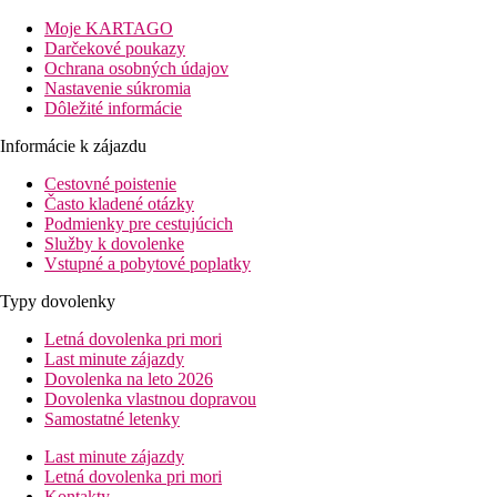
Vzdialenosť
Moje KARTAGO
Pláže: 0 m od pláže
Darčekové poukazy
letisko: 60 km Kavala
Ochrana osobných údajov
prístav Limenas (spojenie s letiskom Kavala na gréckej
Nastavenie súkromia
pevnine) cca 18 km
Dôležité informácie
centra: 500 m
Informácie k zájazdu
nákupné možnosti: 500 m (Skala Prinos)
Cestovné poistenie
Popis izby
Často kladené otázky
Podmienky pre cestujúcich
Dvojlôžková izba s výhľadom na okolie
Služby k dovolenke
Vstupné a pobytové poplatky
klimatizácia (za príplatok)
TV/sat.
Typy dovolenky
telefón
WiFi (zadarmo)
Letná dovolenka pri mori
chladnička
Last minute zájazdy
kúpeľňa/WC (sušič vlasov)
Dovolenka na leto 2026
trezor (za príplatok)
Dovolenka vlastnou dopravou
balkón alebo terasa
Samostatné letenky
Popis hotela
Last minute zájazdy
vstupná hala s recepciou
Letná dovolenka pri mori
1 reštaurácia à la carte
Kontakty