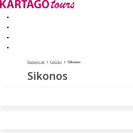
Last minute
Dovolenkové kluby
First minute - Leto 2026
Kartago.sk
Grécko
Sikonos
Sikonos