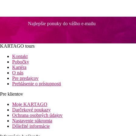
Najlepšie ponuky do vášho e-mailu
KARTAGO tours
Kontakt
Pobočky
Kariéra
O nás
Pre predajcov
Prehlásenie o prístupnosti
Pre klientov
Moje KARTAGO
Darčekové poukazy
Ochrana osobných údajov
Nastavenie súkromia
Dôležité informácie