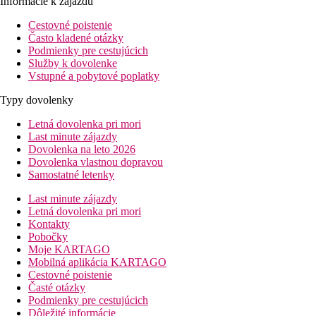
Informácie k zájazdu
Cestovné poistenie
Často kladené otázky
Podmienky pre cestujúcich
Služby k dovolenke
Vstupné a pobytové poplatky
Typy dovolenky
Letná dovolenka pri mori
Last minute zájazdy
Dovolenka na leto 2026
Dovolenka vlastnou dopravou
Samostatné letenky
Last minute zájazdy
Letná dovolenka pri mori
Kontakty
Pobočky
Moje KARTAGO
Mobilná aplikácia KARTAGO
Cestovné poistenie
Časté otázky
Podmienky pre cestujúcich
Dôležité informácie