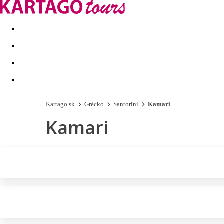
Last minute
Dovolenkové kluby
First minute - Leto 2026
Kartago.sk
Grécko
Santorini
Kamari
Kamari