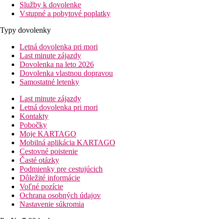
Služby k dovolenke
Vstupné a pobytové poplatky
Typy dovolenky
Letná dovolenka pri mori
Last minute zájazdy
Dovolenka na leto 2026
Dovolenka vlastnou dopravou
Samostatné letenky
Last minute zájazdy
Letná dovolenka pri mori
Kontakty
Pobočky
Moje KARTAGO
Mobilná aplikácia KARTAGO
Cestovné poistenie
Časté otázky
Podmienky pre cestujúcich
Dôležité informácie
Voľné pozície
Ochrana osobných údajov
Nastavenie súkromia