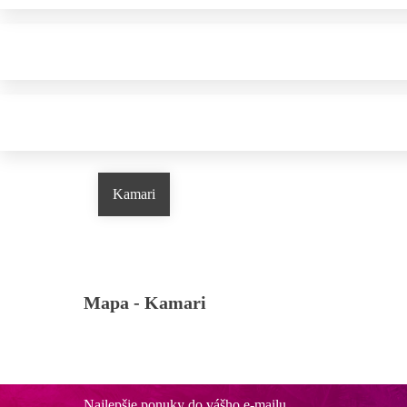
Kamari
Mapa -
Kamari
Najlepšie ponuky do vášho e-mailu