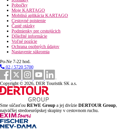
ostrove
Pobočky
Moje KARTAGO
Stravovanie
Mobilná aplikácia KARTAGO
Raňajky
Cestovné poistenie
Časté otázky
Vzdialenosti
Podmienky pre cestujúcich
Dôležité informácie
2,5 km
Voľné pozície
Centrum mesta
Ochrana osobných údajov
Nastavenie súkromia
50 m
Nákupy
Po-Ne 7-22 hod.
02 / 5720 5700
100 m
Bary/krčmičky
Copyright © 2026, DER Touristik SK a.s.
36 km
Vzdialenosť od najbližšieho letiska
100 m
Sme súčasťou
REWE Group
a jej divízie
DERTOUR Group
,
Vzdialenosť k pláži
najväčšej stredoeurópskej skupiny v cestovnom ruchu.
Pláž