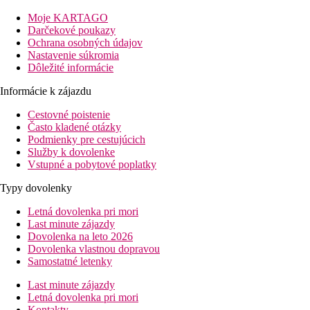
Vybavenie
Vstupná hala s recepciou, bazén - lehátka a slnečníky zadarmo,
Moje KARTAGO
bar pri bazéne, fitness.
Darčekové poukazy
Ochrana osobných údajov
Izby
Nastavenie súkromia
Dvojlôžková izba, Výhľad záhrada:
kúpeľňa/WC (sušič
Dôležité informácie
vlasov), klimatizácia (zdarma), TV/sat., telefón, minichladnička,
2
Informácie k zájazdu
Wifi (zdarma), trezor (zdarma), balkón alebo terasa, 17 m
.
Ostatné typy izieb:
(pokiaľ nie je uvedené inak, majú izby
Cestovné poistenie
vyššie uvedené vybavenie)
Často kladené otázky
Podmienky pre cestujúcich
2
Dvojposteľová izba, Výhľad mora:
výhľad na more, 17 m
.
Služby k dovolenke
Vstupné a pobytové poplatky
Pláž
Piesočnato-kamienková, lehátka a slnečníky za poplatok.
Typy dovolenky
Stravovanie
Letná dovolenka pri mori
Raňajky
Last minute zájazdy
formou bufetu
Dovolenka na leto 2026
Dovolenka vlastnou dopravou
Športová ponuka
Samostatné letenky
n/a
Last minute zájazdy
Zábava
Letná dovolenka pri mori
n/a
Kontakty