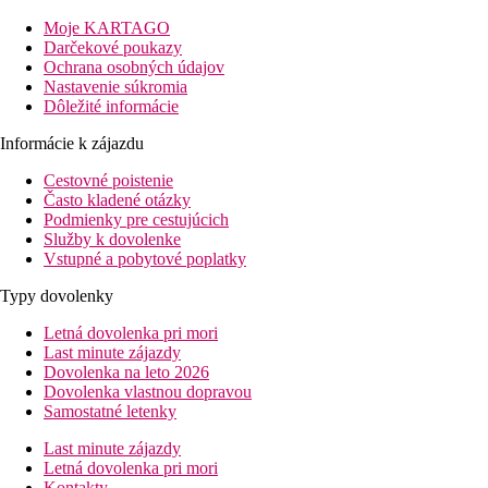
prechádzkou. Hotel odporúčame pre všetky vekové kategórie.
Moje KARTAGO
Vzdialenosti
Darčekové poukazy
pláže: 100 m
Ochrana osobných údajov
letiska: 17 km
Nastavenie súkromia
centra: 15 km
Dôležité informácie
nákupných možností: v okolí
Informácie k zájazdu
Vybavenie izby
Štandardná izba
Cestovné poistenie
klimatizácia
Často kladené otázky
telefón
Podmienky pre cestujúcich
TV so satelitným príjmom
Služby k dovolenke
vlastné sociálne zariadenie (kúpeľňa, sušič vlasov, WC)
Vstupné a pobytové poplatky
trezor (za poplatok)
Typy dovolenky
minichladnička
balkón alebo terasa
Letná dovolenka pri mori
väčšina prísteliek formou poschodovej postele
Last minute zájazdy
Izba so zdieľaným bazénom
Dovolenka na leto 2026
zdieľaný bazén
Dovolenka vlastnou dopravou
Samostatné letenky
Zariadenie hotela
vstupná hala s recepciou
Last minute zájazdy
reštaurácia
Letná dovolenka pri mori
Wi-Fi v lobby (zadarmo)
Kontakty