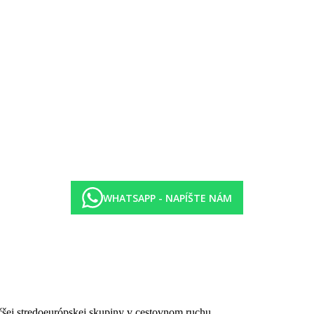
v Taverne Blue á la carte (19.00-23.00 hod., 1x za pobyt, nutná rezer
d (11.30–17.00 hod.)
latok pre klientov s polpenziou. Pre klientov s all inclusive zadarmo. O
WHATSAPP - NAPÍŠTE NÁM
anie).
čšej stredoeurópskej skupiny v cestovnom ruchu.