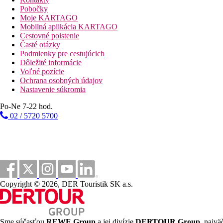
Raňajky formou bufetu (07.00 – 10.00 hod.)
Pobočky
Neskoré kontientálne raňajky (10.30-11.00 hod.)
Moje KARTAGO
Obed v taverne Blue (12.30–15.30 hod.)
Mobilná aplikácia KARTAGO
Večera formou bufetu (18.45–21.15 hod.), možnosť večere 
Cestovné poistenie
Studený snack (11.00-12.00 hod.)
Časté otázky
Teplý a studený snack, pizza, kebab, souvlaki, vafle a po
Podmienky pre cestujúcich
Zmrzlina (11.00-18.00 hod.)
Dôležité informácie
Neskoré snack (22.00-23.30 hod.)
Voľné pozície
Uvítacie doplnenie minibaru (voda, nealko)
Ochrana osobných údajov
1x za pobyt sauna, jacuzzi (len pre osoby nad 15 rokov)
Nastavenie súkromia
Nealkoholické a alkoholické nápoje (09.30-00.00 hod.)
Po-Ne 7-22 hod.
Popis pláže
02 / 5720 5700
Dlhá piesočná pláž priamo pri hoteli. Lehátka a slnečníky za pop
Športové aktivity zadarmo
Zadarmo:
ihrisko na minifotabal, fitness.
Za poplatok:
tenis
Copyright © 2026, DER Touristik SK a.s.
Informácie o hoteli
Detský bazén, herňa pre deti, detská postieľka zadarmo (na vyžd
Sme súčasťou
REWE Group
a jej divízie
DERTOUR Group
, najvä