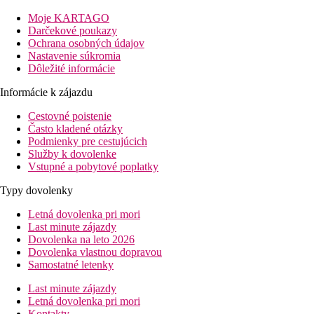
Vybavenie
Moje KARTAGO
Vstupná hala s recepciou, lobby, reštaurácia, taverna Blue á la c
Darčekové poukazy
Ochrana osobných údajov
Izby
Nastavenie súkromia
Dvojlôžková izba, Výhľad záhrada:
28 m2, kúpeľňa/WC (sušič 
Dôležité informácie
Informácie k zájazdu
Ostatné typy izieb
(pokiaľ nie je uvedené inak, majú izby vyšš
Cestovné poistenie
Dvojposteľová izba, Bočný výhľad mora:
bočný výhľa
Často kladené otázky
Junior Suita, Výhľad mora:
jedna miestnosť iba opticky
Podmienky pre cestujúcich
Veľkosť izby cca 35m2.
Služby k dovolenke
Junior Suita, Deluxe, Výhľad mora, Zdieľaný bazén:
Vstupné a pobytové poplatky
rokov).
Junior Suita, Výhľad záhrada, Prízemie, Súkromný b
Typy dovolenky
35m2.
Letná dovolenka pri mori
Informácie o hoteli
Last minute zájazdy
Dovolenka na leto 2026
Večerný zábavný program, lekcie varenia.
Dovolenka vlastnou dopravou
Samostatné letenky
Stravovanie
Polpenzia
Last minute zájazdy
Raňajky a večere formou bufetu
Letná dovolenka pri mori
All inclusive
Kontakty