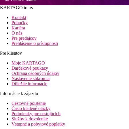
KARTAGO tours
Kontakt
Pobočky
Kariéra
O nás
Pre predajcov
Prehlásenie o prístupnosti
Pre klientov
Moje KARTAGO
Darčekové poukazy
Ochrana osobných údajov
Nastavenie súkromia
Dôležité informácie
Informácie k zájazdu
Cestovné poistenie
Často kladené otázky
Podmienky pre cestujúcich
Služby k dovolenke
Vstupné a pobytové poplatky