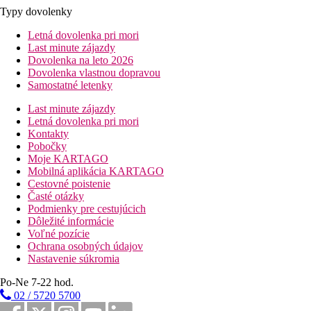
Typy dovolenky
Letná dovolenka pri mori
Last minute zájazdy
Dovolenka na leto 2026
Dovolenka vlastnou dopravou
Samostatné letenky
Last minute zájazdy
Letná dovolenka pri mori
Kontakty
Pobočky
Moje KARTAGO
Mobilná aplikácia KARTAGO
Cestovné poistenie
Časté otázky
Podmienky pre cestujúcich
Dôležité informácie
Voľné pozície
Ochrana osobných údajov
Nastavenie súkromia
Po-Ne 7-22 hod.
02 / 5720 5700