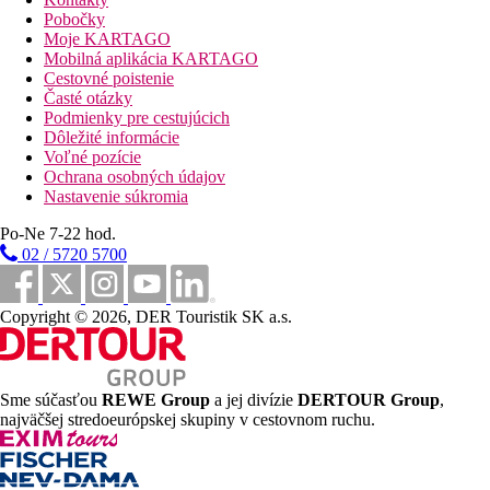
dospelých a 2 deti
Pobočky
Jednolôžková izba
Moje KARTAGO
Dvojlôžková izba, výhľad mora:
výhľad mora
Mobilná aplikácia KARTAGO
Rodinná izba, Mezonet:
poschodový mezonet,
Cestovné poistenie
manželská posteľ na hornom poschodí a dve
Časté otázky
jednolôžkové postele na spodnom poschodí
Podmienky pre cestujúcich
Junior Suita:
priestrannejšia, oddelená spálňa od
Dôležité informácie
obývacej časti
Voľné pozície
Dvojposteľová izba, Superior, Privátny bazén:
Ochrana osobných údajov
privátny bazén, izba iba pre dospelých
Nastavenie súkromia
Suita, Executive, Privátny bazén:
privátny bazén,
oddelená spálňa od obývacej časti, priestrannejšie
Po-Ne 7-22 hod.
Presidentská Suita:
priestrannejšia, dve spálne a
02 / 5720 5700
obývacia izba, balkón s výhľadom na more
Pláž
piesočnato-kamienková pláž
Copyright © 2026, DER Touristik SK a.s.
lehátka a slnečníky za poplatok
Stravovanie
Raňajky
Sme súčasťou
REWE Group
a jej divízie
DERTOUR Group
,
raňajky formou bufetu
najväčšej stredoeurópskej skupiny v cestovnom ruchu.
Polpenzia
raňajky formou bufetu, večere formou servírvaného menu,
alebo bufetu (záleží na obsadenosti hotela)