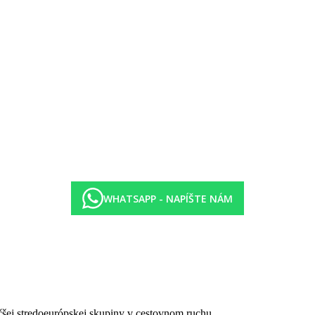
matizácia, nocné svetlo, kúpelna s vanou, uteráky k moru aj do bazéna
matizácia, nocné svetlo, kúpelna s vanou, uteráky k moru aj do bazéna
lú pláž alebo relaxujete tým, že si objednáte masáž u nášho odborného 
WHATSAPP - NAPÍŠTE NÁM
čšej stredoeurópskej skupiny v cestovnom ruchu.