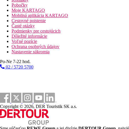
Mezonet
Pobočky
Max: 4 osoby (40 m2)
Moje KARTAGO
2 spálne, 2 kúpelne, 2 terasy s výhladom do záhrady
Mobilná aplikácia KARTAGO
Vybavenie: veranda, minibar, LCD TV, DVD, telefón, trezor, kli
Cestovné poistenie
Časté otázky
Superior suita
Podmienky pre cestujúcich
Max.: 4 osoby (45 m2)
Dôležité informácie
2 samostatné izby, 2 kúpelne, 2 balkóny
Voľné pozície
Výhlad na more a do záhrady
Ochrana osobných údajov
Vybavenie: veranda, minibar, LCD TV, DVD, telefón, trezor, kli
Nastavenie súkromia
Po-Ne 7-22 hod.
Šport a zábava
02 / 5720 5700
Zdôraznite súkromie tým, že si prenajmete lod a navštívite odlah
Stravovanie
Ranajky alebo plná penzia.
Vzdialenosti
Copyright © 2026, DER Touristik SK a.s.
19 km
Vzdialenosť od najbližšieho letiska
Pláž
Sme súčasťou
REWE Group
a jej divízie
DERTOUR Group
, najvä