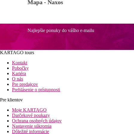
Mapa -
Naxos
Najlepšie ponuky do vášho e-mailu
KARTAGO tours
Kontakt
Pobočky
Kariéra
O nás
Pre predajcov
Prehlásenie o prístupnosti
Pre klientov
Moje KARTAGO
Darčekové poukazy
Ochrana osobných údajov
Nastavenie súkromia
Dôležité informácie