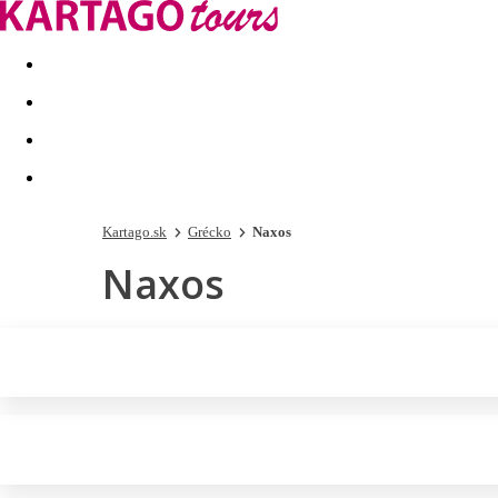
Last minute
Dovolenkové kluby
First minute - Leto 2026
Kartago.sk
Grécko
Naxos
Naxos