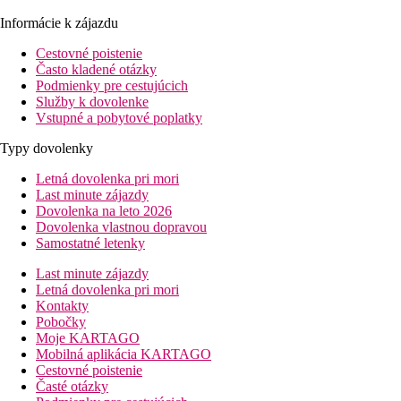
Informácie k zájazdu
Cestovné poistenie
Často kladené otázky
Podmienky pre cestujúcich
Služby k dovolenke
Vstupné a pobytové poplatky
Typy dovolenky
Letná dovolenka pri mori
Last minute zájazdy
Dovolenka na leto 2026
Dovolenka vlastnou dopravou
Samostatné letenky
Last minute zájazdy
Letná dovolenka pri mori
Kontakty
Pobočky
Moje KARTAGO
Mobilná aplikácia KARTAGO
Cestovné poistenie
Časté otázky