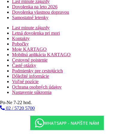
Last minute zájazdy
Dovolenka na leto 2026
Dovolenka vlastnou dopravou
Samostatné letenky
Last minute zájazdy
Letná dovolenka pri mori
Kontakty
Pobočky
Moje KARTAGO
Mobilná aplikácia KARTAGO
Cestovné poistenie
Časté otázky
Podmienky pre cestujúcich
Dôležité informácie
Voľné pozície
Ochrana osobných údajov
Nastavenie súkromia
Po-Ne 7-22 hod.
02 / 5720 5700
WHATSAPP - NAPÍŠTE NÁM