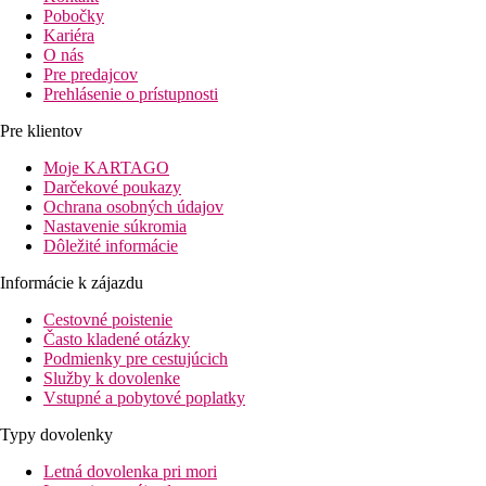
Pobočky
Kariéra
O nás
Pre predajcov
Prehlásenie o prístupnosti
Pre klientov
Moje KARTAGO
Darčekové poukazy
Ochrana osobných údajov
Nastavenie súkromia
Dôležité informácie
Informácie k zájazdu
Cestovné poistenie
Často kladené otázky
Podmienky pre cestujúcich
Služby k dovolenke
Vstupné a pobytové poplatky
Typy dovolenky
Letná dovolenka pri mori