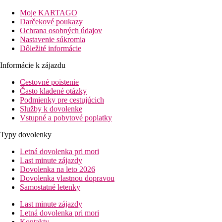
architektúre, ktoré sú obklopené krásnou prírodou.
Moje KARTAGO
Darčekové poukazy
Vzdialenosť
Ochrana osobných údajov
Pláž:
100 m
Nastavenie súkromia
Centrum:
2,5 km
Dôležité informácie
Letisko:
24 km
Informácie k zájazdu
Popis izby
Cestovné poistenie
Dvojlôžková izba:
Často kladené otázky
kúpeľňa/WC (sušič vlasov)
Podmienky pre cestujúcich
klimatizácia
Služby k dovolenke
trezor
Vstupné a pobytové poplatky
set na prípravu kávy a čaju
TV/sat.
Typy dovolenky
telefón
minichladnička
Letná dovolenka pri mori
balkón alebo terasa
Last minute zájazdy
Ostatné typy izieb
(pokiaľ nie je uvedené inak, majú izby
Dovolenka na leto 2026
vyššie uvedené vybavenie)
Dovolenka vlastnou dopravou
Dvojlôžková izba, Výhľad na more:
výhľad na more
Samostatné letenky
Dvojlôžková izba, Swim up:
zdieľaný bazén
Dvojlôžková izba, Výhľad na more, Swim up:
výhľad
Last minute zájazdy
na more, zdieľaný bazén
Letná dovolenka pri mori
Dvojlôžková izba, Privátny bazén:
privátny bazén
Kontakty