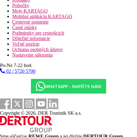
Dvojlôžková izba, Deluxe, Veranda, Výhľad na
Pobočky
bazén:
výhľad na bazén
Moje KARTAGO
Junior suite, Deluxe, Výhľad do záhrady:
Mobilná aplikácia KARTAGO
priestrannejšia, veľkosť cca 27 m2
Cestovné poistenie
Junior suite, Deluxe, Výhľad na bazén:
priestrannejšia,
Časté otázky
veľkosť cca 27 m2, výhľad na bazén
Podmienky pre cestujúcich
Suite, 2 spálne, Premium:
2 prepojené izby
Dôležité informácie
Dvojlôžková izba, Deluxe
Voľné pozície
Trojlôžková izba, Deluxe, Výhľad do záhrady
Ochrana osobných údajov
Trojlôžková izba, Deluxe, Výhľad na bazén
Nastavenie súkromia
Popis hotela
Po-Ne 7-22 hod.
70 izieb
02 / 5720 5700
vstupná hala s recepciou
lobby
TV miestnosť
WHATSAPP - NAPÍŠTE NÁM
bar s terasou
reštaurácia
bazén
terasa na slnenie (ležadlá, slnečníky a osušky zadarmo)
vonkajšie sprchy
Copyright © 2026, DER Touristik SK a.s.
bar pri bazéne
WIFI v lobby (zadarmo)
Popis pláže
Sme súčasťou
REWE Group
a jej divízie
DERTOUR Group
,