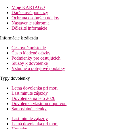
hotela bary, taverny, obchodíky, supermarket. Odporúčame ho
Moje KARTAGO
všetkým, ktorí chcú stráviť príjemnú dovolenku s kvalitným
Darčekové poukazy
servisom. Sesterský hotel Apollon cca 100m.
Ochrana osobných údajov
Vzdialenosť
Nastavenie súkromia
pláže: 150 m
Dôležité informácie
letisko: 21 km
Informácie k zájazdu
centrá: 1,5 km
nákupných možností: 0 m (v okolí hotela)
Cestovné poistenie
Často kladené otázky
Popis izby
Podmienky pre cestujúcich
Dvojlôžková izba, Deluxe, Veranda, Výhľad do záhrady
Služby k dovolenke
kúpeľňa/WC (sušič vlasov)
Vstupné a pobytové poplatky
TV/sat.
klimatizácia
Typy dovolenky
trezor (za poplatok)
minichladnička
Letná dovolenka pri mori
telefón
Last minute zájazdy
set na prípravu kávy a čaju
Dovolenka na leto 2026
balkón alebo terasa
Dovolenka vlastnou dopravou
Wifi (za poplatok)
Samostatné letenky
Ostatné typy izieb
(pokiaľ nie je uvedené inak, majú izby
Last minute zájazdy
vyššie uvedené vybavenie)
Letná dovolenka pri mori
Kontakty