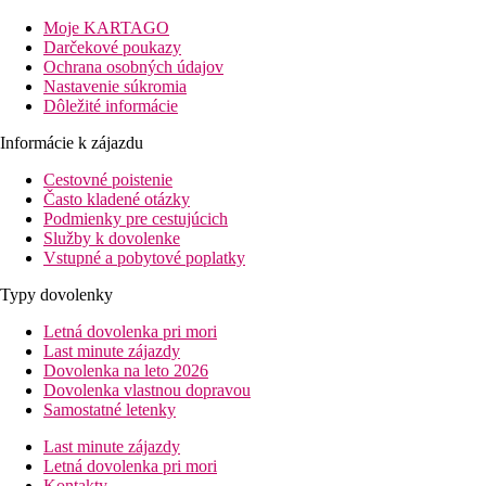
bazénom a priestranné mezonety vhodné pre rodiny.
Moje KARTAGO
Vzdialenosť
Darčekové poukazy
Ochrana osobných údajov
pláž: 50 m, pri pláži
Nastavenie súkromia
Dôležité informácie
letisko: 35 km, Kerkyra
centrum: 200 m, Sidari
Informácie k zájazdu
nákupné možnosti: 200 m, Sidari
Cestovné poistenie
Popis izby
Často kladené otázky
Dvojlôžková izba, Premium, výhľad do záhrady:
Podmienky pre cestujúcich
kúpeľňa/WC (sušič vlasov)
Služby k dovolenke
TV/Sat.
Vstupné a pobytové poplatky
klimatizácia
bezpečný
Typy dovolenky
telefón
wifi
Letná dovolenka pri mori
varná kanvica
Last minute zájazdy
mini chladnička
Dovolenka na leto 2026
rozkladacia pohovka
Dovolenka vlastnou dopravou
balkón/terasa
Samostatné letenky
24m2.
Ďalšie typy izieb
(ak nie je uvedené inak, všetky izby majú
Last minute zájazdy
vyššie uvedené vybavenie)
Letná dovolenka pri mori
Dvojlôžková izba, Deluxe, Swim-Up:
izba s prístupom
Kontakty