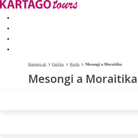
Last minute
Dovolenkové kluby
First minute - Leto 2026
Kartago.sk
Grécko
Korfu
Mesongi a Moraitika
Mesongi a Moraitika