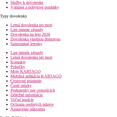
Služby k dovolenke
Vstupné a pobytové poplatky
Typy dovolenky
Letná dovolenka pri mori
Last minute zájazdy
Dovolenka na leto 2026
Dovolenka vlastnou dopravou
Samostatné letenky
Last minute zájazdy
Letná dovolenka pri mori
Kontakty
Pobočky
Moje KARTAGO
Mobilná aplikácia KARTAGO
Cestovné poistenie
Časté otázky
Podmienky pre cestujúcich
Dôležité informácie
Voľné pozície
Ochrana osobných údajov
Nastavenie súkromia