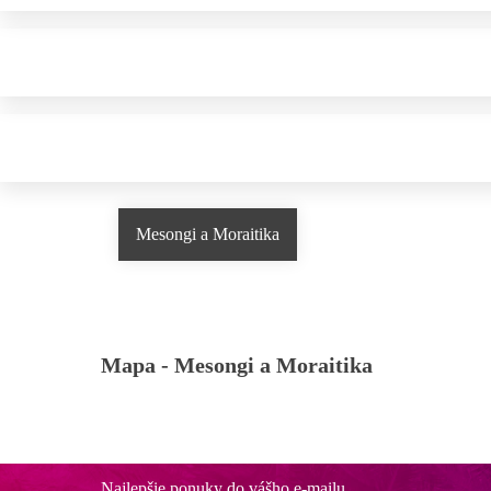
Mesongi a Moraitika
Mapa -
Mesongi a Moraitika
Najlepšie ponuky do vášho e-mailu