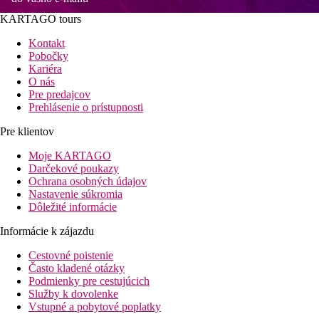
KARTAGO tours
Kontakt
Pobočky
Kariéra
O nás
Pre predajcov
Prehlásenie o prístupnosti
Pre klientov
Moje KARTAGO
Darčekové poukazy
Ochrana osobných údajov
Nastavenie súkromia
Dôležité informácie
Informácie k zájazdu
Cestovné poistenie
Často kladené otázky
Podmienky pre cestujúcich
Služby k dovolenke
Vstupné a pobytové poplatky