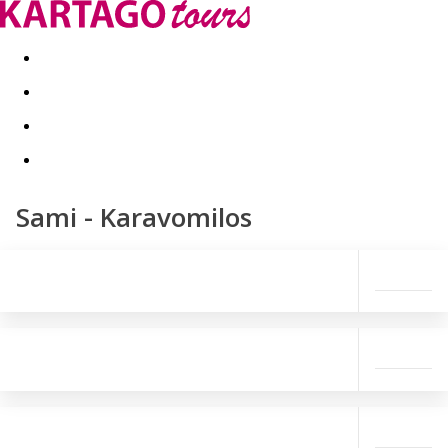
Last minute
Dovolenkové kluby
First minute - Leto 2026
Sami - Karavomilos