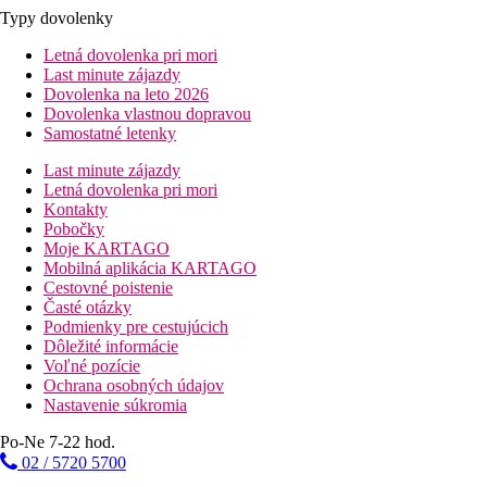
Typy dovolenky
Letná dovolenka pri mori
Last minute zájazdy
Dovolenka na leto 2026
Dovolenka vlastnou dopravou
Samostatné letenky
Last minute zájazdy
Letná dovolenka pri mori
Kontakty
Pobočky
Moje KARTAGO
Mobilná aplikácia KARTAGO
Cestovné poistenie
Časté otázky
Podmienky pre cestujúcich
Dôležité informácie
Voľné pozície
Ochrana osobných údajov
Nastavenie súkromia
Po-Ne 7-22 hod.
02 / 5720 5700