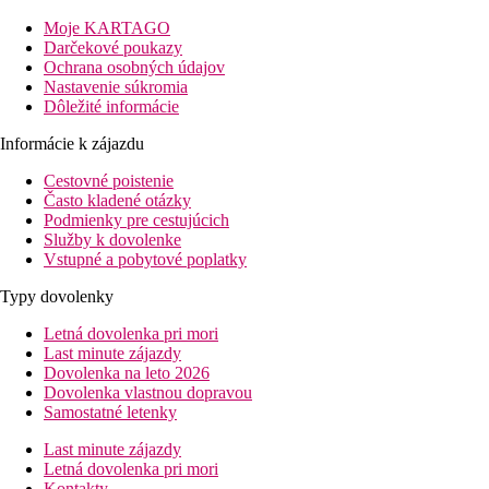
Vybavenie:
Tento 2-poschodový hotel má 73 izieb. V hoteli sa nachádza rece
Moje KARTAGO
blaho hostí sa stará reštaurácia a snack bar.
Darčekové poukazy
Ochrana osobných údajov
Stravovanie:
Nastavenie súkromia
Raňajky (08:00 - 10:30 hod.) formou bufetu. Polpenzia: vrátane 
Dôležité informácie
Bazén:
Informácie k zájazdu
K vonkajšiemu vybaveniu námornícky zariadeného hotela patrí ba
Cestovné poistenie
Ďalšie informácie:
Často kladené otázky
Využitie niektorých zariadení a aktivít môže byť spoplatnené na
Podmienky pre cestujúcich
Služby k dovolenke
Šport/ voľný čas:
Vstupné a pobytové poplatky
Detské ihrisko.
Typy dovolenky
Štandardný apartmán:
Izby sú vybavené manželskou posteľou alebo dvoma samostatným
Letná dovolenka pri mori
s vaňou.
Last minute zájazdy
Dovolenka na leto 2026
Štandardné štúdio:
Dovolenka vlastnou dopravou
Izby sú vybavené manželskou posteľou alebo dvoma samostatným
Samostatné letenky
Vzdialenosti
Last minute zájazdy
Letná dovolenka pri mori
Kontakty