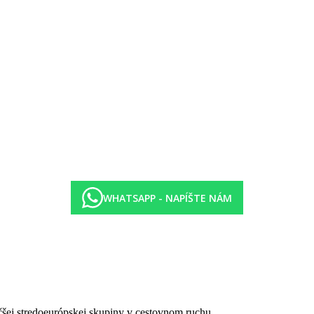
WHATSAPP - NAPÍŠTE NÁM
čšej stredoeurópskej skupiny v cestovnom ruchu.