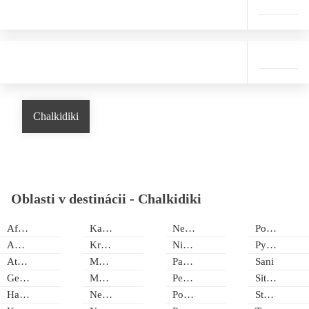
Chalkidiki
Oblasti v destinácii -
Chalkidiki
Afitos
Kallithea
Neos Marmaras
Potidea
Agia Triada
Kriopigi
Nikiti
Pyrgadikia
Athos-Ouranoupolis
Metamorfosi
Paliouri
Sani
Gerakini
Mola Kaliva
Pefkochori
Sithonia-Sarti
Hanioti
Nea Kallikratia
Polichrono
Stavros