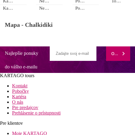
Kalamitsi
Nea Moudania
Porto Carras
Toroni
Kalives
Nea Skioni
Possidi
Mapa -
Chalkidiki
Najlepšie ponuky
ODOBERAŤ
do vášho e-mailu
KARTAGO tours
Kontakt
Pobočky
Kariéra
O nás
Pre predajcov
Prehlásenie o prístupnosti
Pre klientov
Moje KARTAGO