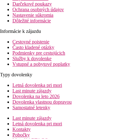
Darčekové poukazy
Ochrana osobných údajov
Nastavenie súkromia
Dôležité informácie
Informácie k zájazdu
Cestovné poistenie
Často kladené otázky
Podmienky pre cestujúcich
Služby k dovolenke
Vstupné a pobytové poplatky
Typy dovolenky
Letná dovolenka pri mori
Last minute zájazdy
Dovolenka na leto 2026
Dovolenka vlastnou dopravou
Samostatné letenky
Last minute zájazdy
Letná dovolenka pri mori
Kontakty
Pobočky