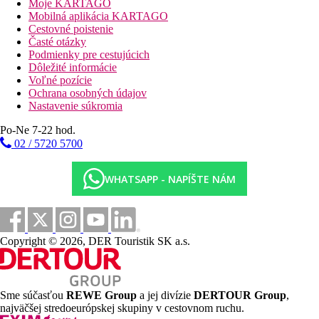
Moje KARTAGO
Mobilná aplikácia KARTAGO
Cestovné poistenie
Časté otázky
Podmienky pre cestujúcich
Dôležité informácie
Voľné pozície
Ochrana osobných údajov
Nastavenie súkromia
Po-Ne 7-22 hod.
02 / 5720 5700
WHATSAPP - NAPÍŠTE NÁM
Copyright © 2026, DER Touristik SK a.s.
Sme súčasťou
REWE Group
a jej divízie
DERTOUR Group
,
najväčšej stredoeurópskej skupiny v cestovnom ruchu.