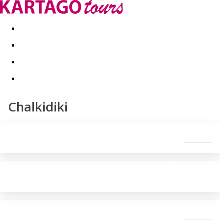
Last minute
Dovolenkové kluby
First minute - Leto 2026
Chalkidiki