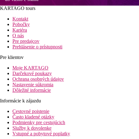
KARTAGO tours
Kontakt
Pobočky
Kariéra
O nás
Pre predajcov
Prehlásenie o prístupnosti
Pre klientov
Moje KARTAGO
Darčekové poukazy
Ochrana osobných údajov
Nastavenie súkromia
Dôležité informácie
Informácie k zájazdu
Cestovné poistenie
Často kladené otázky
Podmienky pre cestujúcich
Služby k dovolenke
Vstupné a pobytové poplatky