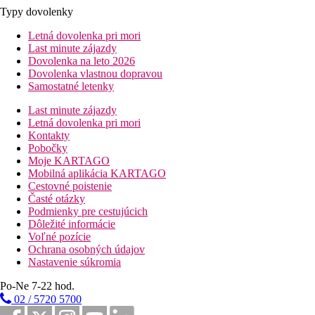
Typy dovolenky
Letná dovolenka pri mori
Last minute zájazdy
Dovolenka na leto 2026
Dovolenka vlastnou dopravou
Samostatné letenky
Last minute zájazdy
Letná dovolenka pri mori
Kontakty
Pobočky
Moje KARTAGO
Mobilná aplikácia KARTAGO
Cestovné poistenie
Časté otázky
Podmienky pre cestujúcich
Dôležité informácie
Voľné pozície
Ochrana osobných údajov
Nastavenie súkromia
Po-Ne 7-22 hod.
02 / 5720 5700