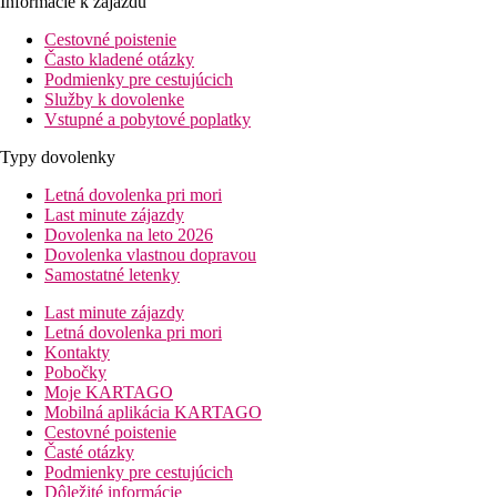
Informácie k zájazdu
Cestovné poistenie
Často kladené otázky
Podmienky pre cestujúcich
Služby k dovolenke
Vstupné a pobytové poplatky
Typy dovolenky
Letná dovolenka pri mori
Last minute zájazdy
Dovolenka na leto 2026
Dovolenka vlastnou dopravou
Samostatné letenky
Last minute zájazdy
Letná dovolenka pri mori
Kontakty
Pobočky
Moje KARTAGO
Mobilná aplikácia KARTAGO
Cestovné poistenie
Časté otázky
Podmienky pre cestujúcich
Dôležité informácie