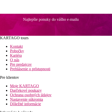
Najlepšie ponuky do vášho e-mailu
KARTAGO tours
Kontakt
Pobočky
Kariéra
O nás
Pre predajcov
Prehlásenie o prístupnosti
Pre klientov
Moje KARTAGO
Darčekové poukazy
Ochrana osobných údajov
Nastavenie súkromia
Dôležité informácie