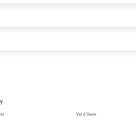
ly
ret
Val d´Isere