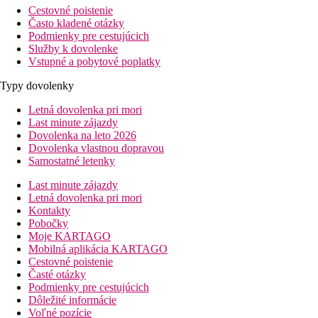
Cestovné poistenie
Často kladené otázky
Podmienky pre cestujúcich
Služby k dovolenke
Vstupné a pobytové poplatky
Typy dovolenky
Letná dovolenka pri mori
Last minute zájazdy
Dovolenka na leto 2026
Dovolenka vlastnou dopravou
Samostatné letenky
Last minute zájazdy
Letná dovolenka pri mori
Kontakty
Pobočky
Moje KARTAGO
Mobilná aplikácia KARTAGO
Cestovné poistenie
Časté otázky
Podmienky pre cestujúcich
Dôležité informácie
Voľné pozície