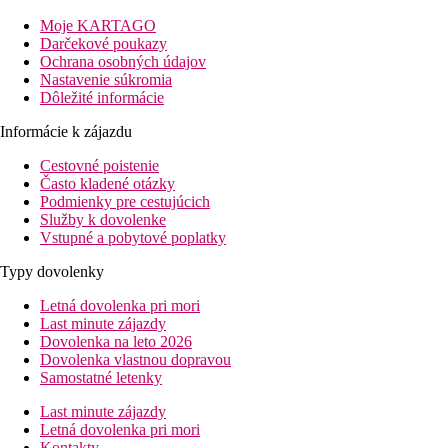
svetlým pieskom a tyrkysovo modrým Stredozemným morom.
Moje KARTAGO
Nachádza sa neďaleko mesta El Alamein, v oblasti zvanej Sidi
Darčekové poukazy
Abdel Rahman. Rezort odporúčame všetkým, ktorí hľadajú
Ochrana osobných údajov
kombináciu oddychu a pohodlia v krásnom prostredí.
Nastavenie súkromia
Dôležité informácie
Vzdialenosť
pláž: 0 m od pláže
Informácie k zájazdu
letisko: 23 km El Alamein a letisko Marsa Matrouh cca
145km
Cestovné poistenie
nákupné možnosti: 0 m od hotela
Často kladené otázky
Podmienky pre cestujúcich
Popis izby
Služby k dovolenke
Vstupné a pobytové poplatky
Dvojlôžková izba, Anex
Typy dovolenky
klimatizácia
telefón
Letná dovolenka pri mori
satelitná televízia
Last minute zájazdy
Wi-Fi (zdarma)
Dovolenka na leto 2026
minibar (zdarma)
Dovolenka vlastnou dopravou
kávový a čajový set
Samostatné letenky
kúpeľňa/WC (sušič vlasov)
trezor
Last minute zájazdy
balkón alebo terasa
Letná dovolenka pri mori
ubytovanie sa nachádza vo vedľajšej budove ďalej od
Kontakty