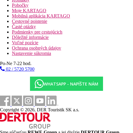
5.DEN:
Ranná návšteva
chrámu v
Edfu
zasväteného bohu
Pobočky
Horovi, staroegyptskému bohu nebies, slnka a svetla, ktorý bol
Moje KARTAGO
uctievaný ako božský vládca Egypta. Tento monumentálny
Mobilná aplikácia KARTAGO
chrámový komplex tvorí prvý pylón, nádvorie, hypoštylové sály,
Cestovné poistenie
vnútorné komnaty a chrámová ochodza. Chrám je bohato
Časté otázky
zdobený reliéfmi a nástennými maľbami. Pokračovanie v plavni
Podmienky pre cestujúcich
k chrámu
Kom Ombo
– jedná sa o neobvyklý chrám, ktorý je
Dôležité informácie
postavený priamo na brehu Nílu a je zasvätený dvom bohom –
Voľné pozície
sokoliemu bohu Horovi Staršiemu a krokodíliemu bohu
Ochrana osobných údajov
plodnosti Sobekovi. Vďaka tomuto dvojitému zasväteniu je
Nastavenie súkromia
chrám často označovaný ako „dvojitý chrám“. Pokračovanie v
plavbe do
Asuánu
.
Po-Ne 7-22 hod.
02 / 5720 5700
6.DEŇ:
V skorých ranných hodinách možnosť
fakultatívneho
výletu
ku skalným chrámom
Abu Simbel,
ktoré sú považované
za najväčší chrámový komplex a architektonické dielo starého
WHATSAPP - NAPÍŠTE NÁM
Egypta.
Nasleduje prehliadka chrámu vo
Philae
, ktorý bol
zasvätený bohyni Eset (Isis). Ide o rozsiahly chrámový komplex,
v ktorom sa okrem hlavného chrámu nachádza aj ďalšia svätyňa.
Transfer do ubytovania. Nocľah. Na lodi.
Copyright © 2026, DER Touristik SK a.s.
7.DEŇ:
Po raňajkách vylodenie v Asuáne a transfer do
Marsa
Alam
. Ubytovanie v
5*
hoteli s All inclusive. Po zvyšok dňa
individuálny program.
Sme súčasťou
REWE Group
a jej divízie
DERTOUR Group
,