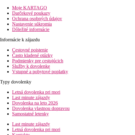
Vzdialenosť k pláži
Moje KARTAGO
Darčekové poukazy
8 km
Ochrana osobných údajov
Vzdialenosť od najbližšieho letiska
Nastavenie súkromia
Dôležité informácie
8 km
Centrum mesta
Informácie k zájazdu
0 m
Cestovné poistenie
Nákupy
Často kladené otázky
Podmienky pre cestujúcich
Pláž
Služby k dovolenke
Vstupné a pobytové poplatky
Ležadlá a slnečníky pri bazéne zadarmo
Typy dovolenky
Hotel priamo pri pláži
Plážová dovolenka
Letná dovolenka pri mori
Last minute zájazdy
bazény
Dovolenka na leto 2026
Dovolenka vlastnou dopravou
Ležadlá a slnečníky pri bazéne zadarmo
Samostatné letenky
Vyhrievaný bazén celú sezónu
Last minute zájazdy
Bar pri bazéne
Letná dovolenka pri mori
Kontakty