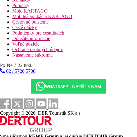
Fotogaléria
Pobočky
Moje KARTAGO
Mobilná aplikácia KARTAGO
Cestovné poistenie
Časté otázky
Podmienky pre cestujúcich
Dôležité informácie
Voľné pozície
Ochrana osobných údajov
Nastavenie súkromia
Po-Ne 7-22 hod.
02 / 5720 5700
WHATSAPP - NAPÍŠTE NÁM
Copyright © 2026, DER Touristik SK a.s.
Sme súčasťou
REWE Group
a jej divízie
DERTOUR Group
,