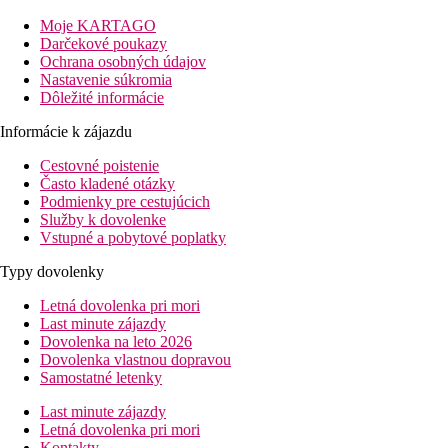
oblasti cestovať. Letisko v Punta Cane je vzdialené 30 min
Moje KARTAGO
cesty, letisko v La Romane je vzdialené 85 km.
Darčekové poukazy
Vzdialenosť
Ochrana osobných údajov
od pláže: 0 m
Nastavenie súkromia
od letiska: 30 min
Dôležité informácie
Popis izby
Informácie k zájazdu
Dvojlôžková izba s výhľadom na bazén
Cestovné poistenie
klimatizácia
Často kladené otázky
TV/sat.
Podmienky pre cestujúcich
chladnička
Služby k dovolenke
kúpeľňa/WC
Vstupné a pobytové poplatky
balkón
stropný ventilátor
Typy dovolenky
výhľad na bazén
Letná dovolenka pri mori
Ostatné typy izieb
(pokiaľ nie je uvedené inak, majú izby
Last minute zájazdy
vyššie uvedené vybavenie)
Dovolenka na leto 2026
Dovolenka vlastnou dopravou
Dvojlôžková izba, výhľad oceán:
priamy výhľad na
Samostatné letenky
oceán
Last minute zájazdy
Informácie o hoteli
Letná dovolenka pri mori
Recepcia
Kontakty