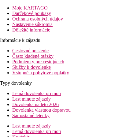
Vzdialenosť
pláže: 0 mu pláže
Moje KARTAGO
letisko: 45 km Ercan,85 km Larnaka
Darčekové poukazy
centrá: 3 km
Ochrana osobných údajov
nákupných možností: 450 m
Nastavenie súkromia
Dôležité informácie
Popis izby
Informácie k zájazdu
Štandardná izba
Cestovné poistenie
centrálna klimatizácia
Často kladené otázky
telefón
Podmienky pre cestujúcich
TV
Služby k dovolenke
minibar (za poplatok)
Vstupné a pobytové poplatky
trezor (za poplatok)
vlastné sociálne zariadenie (kúpeľňa, sušič vlasov, WC)
Typy dovolenky
balkón alebo terasa
Letná dovolenka pri mori
Informácie o hoteli
Last minute zájazdy
recepcia
Dovolenka na leto 2026
reštaurácia
Dovolenka vlastnou dopravou
reštaurácia s obsluhou
Samostatné letenky
lobby bar
bar pri bazéne
Last minute zájazdy
bazén (lehátka a slnečníky zadarmo)
Letná dovolenka pri mori
detský bazén
Kontakty