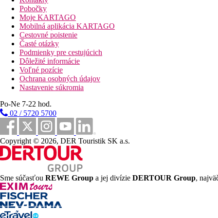
Wi-Fi na recepcii (zadarmo)
Pobočky
Moje KARTAGO
Popis pláže
Mobilná aplikácia KARTAGO
piesočnatá s kamienkami
Cestovné poistenie
lehátka a slnečníky zadarmo
Časté otázky
osušky za poplatok
Podmienky pre cestujúcich
Dôležité informácie
Športové aktivity za príplatok
Voľné pozície
sauna
Ochrana osobných údajov
masáže
Nastavenie súkromia
biliard
Po-Ne 7-22 hod.
Stravovanie
02 / 5720 5700
Raňajky: formou bufetu
Vzdialenosti
Copyright © 2026, DER Touristik SK a.s.
3 km
Centrum mesta
Sme súčasťou
REWE Group
a jej divízie
DERTOUR Group
, najvä
45 km
Vzdialenosť od najbližšieho letiska
450 m