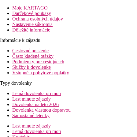
aquapark Water World cca 4 km. Letisko Larnaca cca 50 km.
Moje KARTAGO
Vzdialenosti
Darčekové poukazy
pláže: 0 m pri pláži
Ochrana osobných údajov
letiska: 45 km
Nastavenie súkromia
centra: 3 km
Dôležité informácie
nákupných možností: v okolí
Informácie k zájazdu
Vybavenie izby
Štandardná izba
Cestovné poistenie
klimatizácia
Často kladené otázky
telefón
Podmienky pre cestujúcich
TV so satelitným príjmom
Služby k dovolenke
vlastné sociálne zariadenie (kúpeľňa, sušič vlasov, WC)
Vstupné a pobytové poplatky
trezor
Typy dovolenky
minibar (za poplatok)
ovocie a voda pri prílete
Letná dovolenka pri mori
balkón alebo terasa
Last minute zájazdy
Izba s výhľadom na more
Dovolenka na leto 2026
rovnaké vybavenie ako štandardná izba
Dovolenka vlastnou dopravou
Superior izba
Samostatné letenky
priestrannejšia miestnosť
modernejšie vybavenie
Last minute zájazdy
pohovka alebo poschodová posteľ
Letná dovolenka pri mori
Izba Premium
Kontakty