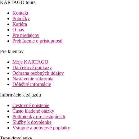
KARTAGO tours
Kontakt
Pobočky
Kariéra
O nás
Pre predajcov
Prehlásenie o prístupnosti
Pre klientov
Moje KARTAGO
Darčekové poukazy
Ochrana osobných údajov
Nastavenie súkromia
Dôležité informácie
Informácie k zájazdu
Cestovné poistenie
Často kladené otázky
Podmienky pre cestujúcich
Služby k dovolenke
Vstupné a pobytové poplatky
Typy dovolenky