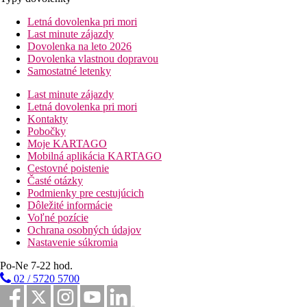
Letná dovolenka pri mori
Last minute zájazdy
Dovolenka na leto 2026
Dovolenka vlastnou dopravou
Samostatné letenky
Last minute zájazdy
Letná dovolenka pri mori
Kontakty
Pobočky
Moje KARTAGO
Mobilná aplikácia KARTAGO
Cestovné poistenie
Časté otázky
Podmienky pre cestujúcich
Dôležité informácie
Voľné pozície
Ochrana osobných údajov
Nastavenie súkromia
Po-Ne 7-22 hod.
02 / 5720 5700