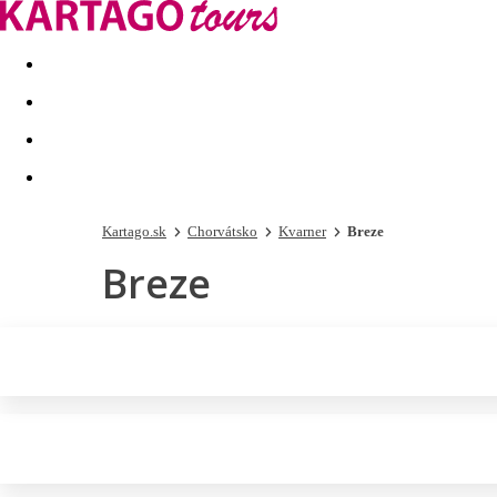
Last minute
Dovolenkové kluby
First minute - Leto 2026
Kartago.sk
Chorvátsko
Kvarner
Breze
Breze