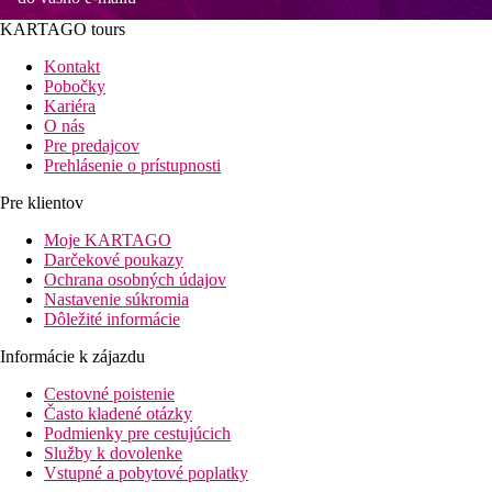
KARTAGO tours
Kontakt
Pobočky
Kariéra
O nás
Pre predajcov
Prehlásenie o prístupnosti
Pre klientov
Moje KARTAGO
Darčekové poukazy
Ochrana osobných údajov
Nastavenie súkromia
Dôležité informácie
Informácie k zájazdu
Cestovné poistenie
Často kladené otázky
Podmienky pre cestujúcich
Služby k dovolenke
Vstupné a pobytové poplatky