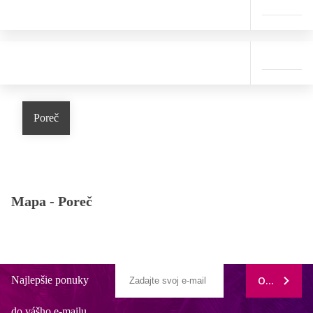
Poreč
Mapa -
Poreč
Najlepšie ponuky
ODOBERAŤ
do vášho e-mailu