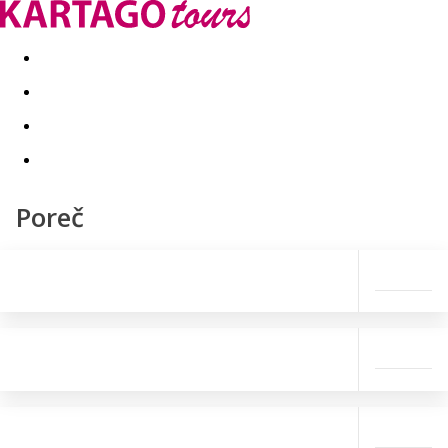
Last minute
Dovolenkové kluby
First minute - Leto 2026
Poreč