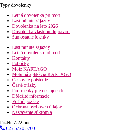
Typy dovolenky
Letná dovolenka pri mori
Last minute zájazdy
Dovolenka na leto 2026
Dovolenka vlastnou dopravou
Samostatné letenky
Last minute zájazdy
Letná dovolenka pri mori
Kontakty
Pobočky
Moje KARTAGO
Mobilná aplikácia KARTAGO
Cestovné poistenie
Časté otázky
Podmienky pre cestujúcich
Dôležité informácie
Voľné pozície
Ochrana osobných údajov
Nastavenie súkromia
Po-Ne 7-22 hod.
02 / 5720 5700