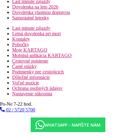
Last minute zájazdy
Dovolenka na leto 2026
Dovolenka vlastnou dopravou
Samostatné letenky
Last minute zájazdy
Letná dovolenka pri mori
Kontakty
Pobočky
Moje KARTAGO
Mobilná aplikácia KARTAGO
Cestovné poistenie
Časté otázky
Podmienky pre cestujúcich
Dôležité informácie
Voľné pozície
Ochrana osobných údajov
Nastavenie súkromia
Po-Ne 7-22 hod.
02 / 5720 5700
WHATSAPP - NAPÍŠTE NÁM