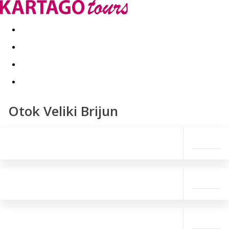
Last minute
Dovolenkové kluby
First minute - Leto 2026
Otok Veliki Brijun