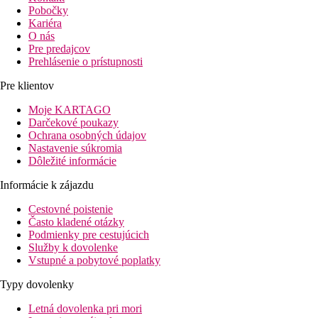
Pobočky
Kariéra
O nás
Pre predajcov
Prehlásenie o prístupnosti
Pre klientov
Moje KARTAGO
Darčekové poukazy
Ochrana osobných údajov
Nastavenie súkromia
Dôležité informácie
Informácie k zájazdu
Cestovné poistenie
Často kladené otázky
Podmienky pre cestujúcich
Služby k dovolenke
Vstupné a pobytové poplatky
Typy dovolenky
Letná dovolenka pri mori