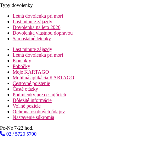
Typy dovolenky
Letná dovolenka pri mori
Last minute zájazdy
Dovolenka na leto 2026
Dovolenka vlastnou dopravou
Samostatné letenky
Last minute zájazdy
Letná dovolenka pri mori
Kontakty
Pobočky
Moje KARTAGO
Mobilná aplikácia KARTAGO
Cestovné poistenie
Časté otázky
Podmienky pre cestujúcich
Dôležité informácie
Voľné pozície
Ochrana osobných údajov
Nastavenie súkromia
Po-Ne 7-22 hod.
02 / 5720 5700