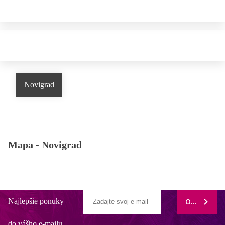
Novigrad
Mapa -
Novigrad
Najlepšie ponuky
ODOBERAŤ
do vášho e-mailu