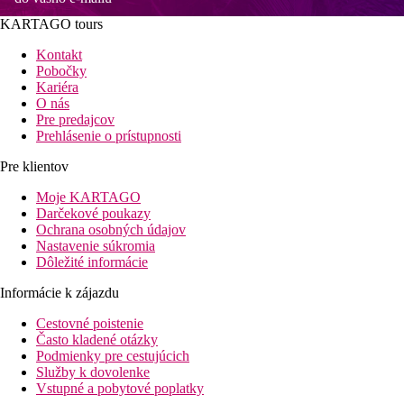
KARTAGO tours
Kontakt
Pobočky
Kariéra
O nás
Pre predajcov
Prehlásenie o prístupnosti
Pre klientov
Moje KARTAGO
Darčekové poukazy
Ochrana osobných údajov
Nastavenie súkromia
Dôležité informácie
Informácie k zájazdu
Cestovné poistenie
Často kladené otázky
Podmienky pre cestujúcich
Služby k dovolenke
Vstupné a pobytové poplatky