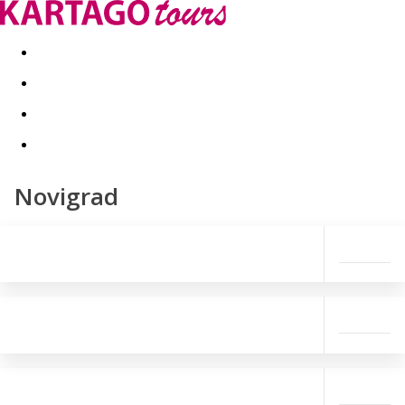
Last minute
Dovolenkové kluby
First minute - Leto 2026
Novigrad