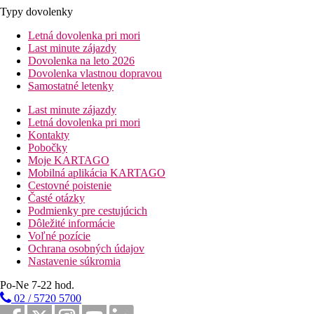
Typy dovolenky
Letná dovolenka pri mori
Last minute zájazdy
Dovolenka na leto 2026
Dovolenka vlastnou dopravou
Samostatné letenky
Last minute zájazdy
Letná dovolenka pri mori
Kontakty
Pobočky
Moje KARTAGO
Mobilná aplikácia KARTAGO
Cestovné poistenie
Časté otázky
Podmienky pre cestujúcich
Dôležité informácie
Voľné pozície
Ochrana osobných údajov
Nastavenie súkromia
Po-Ne 7-22 hod.
02 / 5720 5700