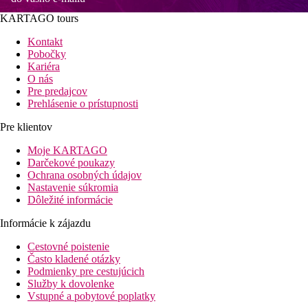
KARTAGO tours
Kontakt
Pobočky
Kariéra
O nás
Pre predajcov
Prehlásenie o prístupnosti
Pre klientov
Moje KARTAGO
Darčekové poukazy
Ochrana osobných údajov
Nastavenie súkromia
Dôležité informácie
Informácie k zájazdu
Cestovné poistenie
Často kladené otázky
Podmienky pre cestujúcich
Služby k dovolenke
Vstupné a pobytové poplatky