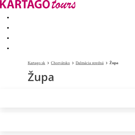
Last minute
Dovolenkové kluby
First minute - Leto 2026
Kartago.sk
Chorvátsko
Dalmácia stredná
Župa
Župa