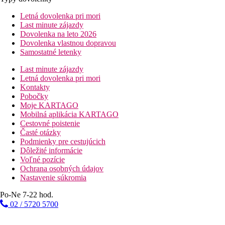
Letná dovolenka pri mori
Last minute zájazdy
Dovolenka na leto 2026
Dovolenka vlastnou dopravou
Samostatné letenky
Last minute zájazdy
Letná dovolenka pri mori
Kontakty
Pobočky
Moje KARTAGO
Mobilná aplikácia KARTAGO
Cestovné poistenie
Časté otázky
Podmienky pre cestujúcich
Dôležité informácie
Voľné pozície
Ochrana osobných údajov
Nastavenie súkromia
Po-Ne 7-22 hod.
02 / 5720 5700