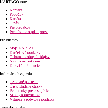
KARTAGO tours
Kontakt
Pobočky
Kariéra
O nás
Pre predajcov
Prehlásenie o prístupnosti
Pre klientov
Moje KARTAGO
Darčekové poukazy
Ochrana osobných údajov
Nastavenie súkromia
Dôležité informácie
Informácie k zájazdu
Cestovné poistenie
Často kladené otázky
Podmienky pre cestujúcich
Služby k dovolenke
Vstupné a pobytové poplatky
Typy dovolenky