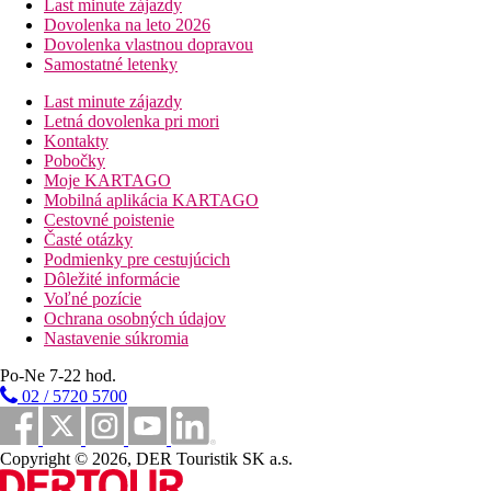
Last minute zájazdy
Dovolenka na leto 2026
Dovolenka vlastnou dopravou
Samostatné letenky
Last minute zájazdy
Letná dovolenka pri mori
Kontakty
Pobočky
Moje KARTAGO
Mobilná aplikácia KARTAGO
Cestovné poistenie
Časté otázky
Podmienky pre cestujúcich
Dôležité informácie
Voľné pozície
Ochrana osobných údajov
Nastavenie súkromia
Po-Ne 7-22 hod.
02 / 5720 5700
Copyright © 2026, DER Touristik SK a.s.