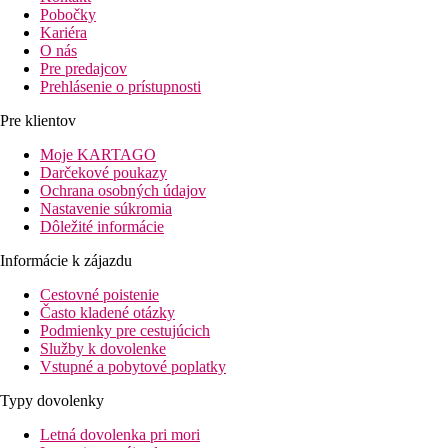
Pobočky
Kariéra
O nás
Pre predajcov
Prehlásenie o prístupnosti
Pre klientov
Moje KARTAGO
Darčekové poukazy
Ochrana osobných údajov
Nastavenie súkromia
Dôležité informácie
Informácie k zájazdu
Cestovné poistenie
Často kladené otázky
Podmienky pre cestujúcich
Služby k dovolenke
Vstupné a pobytové poplatky
Typy dovolenky
Letná dovolenka pri mori