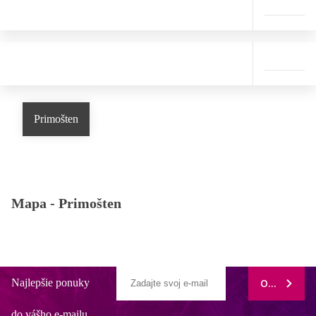
Primošten
Mapa -
Primošten
Najlepšie ponuky
ODOBERAŤ
do vášho e-mailu