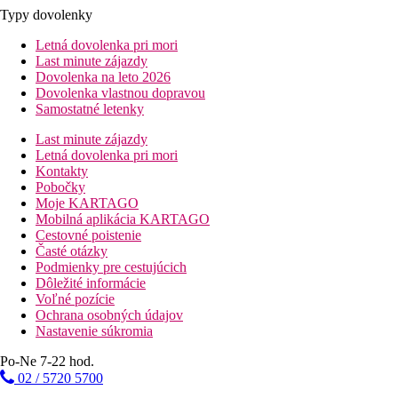
Typy dovolenky
Letná dovolenka pri mori
Last minute zájazdy
Dovolenka na leto 2026
Dovolenka vlastnou dopravou
Samostatné letenky
Last minute zájazdy
Letná dovolenka pri mori
Kontakty
Pobočky
Moje KARTAGO
Mobilná aplikácia KARTAGO
Cestovné poistenie
Časté otázky
Podmienky pre cestujúcich
Dôležité informácie
Voľné pozície
Ochrana osobných údajov
Nastavenie súkromia
Po-Ne 7-22 hod.
02 / 5720 5700