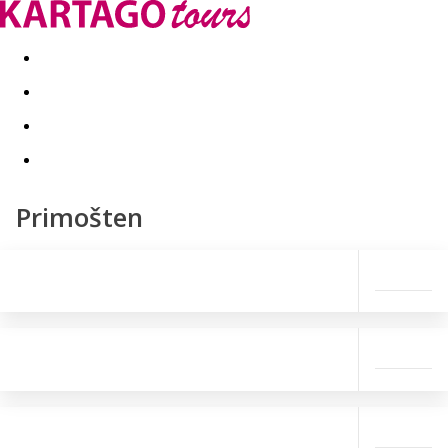
Last minute
Dovolenkové kluby
First minute - Leto 2026
Primošten